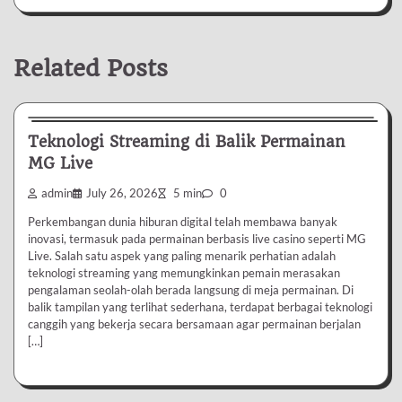
Related Posts
Uncategorized
Teknologi Streaming di Balik Permainan
MG Live
admin
July 26, 2026
5 min
0
Perkembangan dunia hiburan digital telah membawa banyak
inovasi, termasuk pada permainan berbasis live casino seperti MG
Live. Salah satu aspek yang paling menarik perhatian adalah
teknologi streaming yang memungkinkan pemain merasakan
pengalaman seolah-olah berada langsung di meja permainan. Di
balik tampilan yang terlihat sederhana, terdapat berbagai teknologi
canggih yang bekerja secara bersamaan agar permainan berjalan
[…]