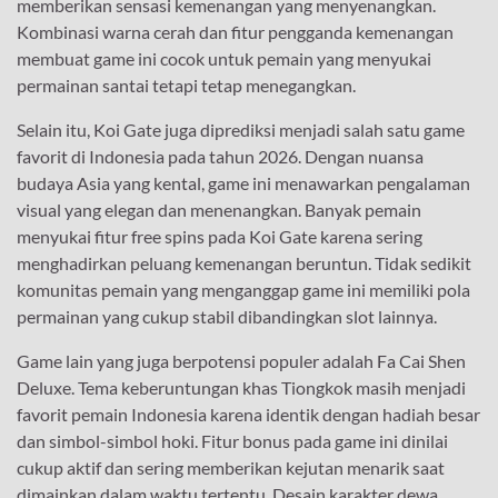
memberikan sensasi kemenangan yang menyenangkan.
Kombinasi warna cerah dan fitur pengganda kemenangan
membuat game ini cocok untuk pemain yang menyukai
permainan santai tetapi tetap menegangkan.
Selain itu, Koi Gate juga diprediksi menjadi salah satu game
favorit di Indonesia pada tahun 2026. Dengan nuansa
budaya Asia yang kental, game ini menawarkan pengalaman
visual yang elegan dan menenangkan. Banyak pemain
menyukai fitur free spins pada Koi Gate karena sering
menghadirkan peluang kemenangan beruntun. Tidak sedikit
komunitas pemain yang menganggap game ini memiliki pola
permainan yang cukup stabil dibandingkan slot lainnya.
Game lain yang juga berpotensi populer adalah Fa Cai Shen
Deluxe. Tema keberuntungan khas Tiongkok masih menjadi
favorit pemain Indonesia karena identik dengan hadiah besar
dan simbol-simbol hoki. Fitur bonus pada game ini dinilai
cukup aktif dan sering memberikan kejutan menarik saat
dimainkan dalam waktu tertentu. Desain karakter dewa