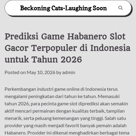
Skip
Beckoning Cats-Laughing Soon
to
content
Prediksi Game Habanero Slot
Gacor Terpopuler di Indonesia
untuk Tahun 2026
Posted on
May 10, 2026
by
admin
Perkembangan industri game online di Indonesia terus
mengalami peningkatan dari tahun ke tahun. Memasuki
tahun 2026, para pecinta game slot diprediksi akan semakin
aktif mencari permainan dengan kualitas terbaik, tampilan
menarik, serta peluang kemenangan yang tinggi. Salah satu
provider yang masih menjadi favorit banyak pemain adalah
Habanero. Provider ini dikenal menghadirkan berbagai tema