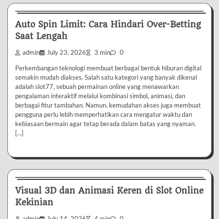
Uncategorized
Auto Spin Limit: Cara Hindari Over-Betting
Saat Lengah
admin
July 23, 2026
3 min
0
Perkembangan teknologi membuat berbagai bentuk hiburan digital
semakin mudah diakses. Salah satu kategori yang banyak dikenal
adalah slot77, sebuah permainan online yang menawarkan
pengalaman interaktif melalui kombinasi simbol, animasi, dan
berbagai fitur tambahan. Namun, kemudahan akses juga membuat
pengguna perlu lebih memperhatikan cara mengatur waktu dan
kebiasaan bermain agar tetap berada dalam batas yang nyaman.
[…]
Uncategorized
Visual 3D dan Animasi Keren di Slot Online
Kekinian
admin
July 14, 2026
4 min
0