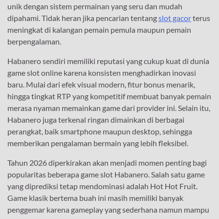
unik dengan sistem permainan yang seru dan mudah
dipahami. Tidak heran jika pencarian tentang
slot gacor
terus
meningkat di kalangan pemain pemula maupun pemain
berpengalaman.
Habanero sendiri memiliki reputasi yang cukup kuat di dunia
game slot online karena konsisten menghadirkan inovasi
baru. Mulai dari efek visual modern, fitur bonus menarik,
hingga tingkat RTP yang kompetitif membuat banyak pemain
merasa nyaman memainkan game dari provider ini. Selain itu,
Habanero juga terkenal ringan dimainkan di berbagai
perangkat, baik smartphone maupun desktop, sehingga
memberikan pengalaman bermain yang lebih fleksibel.
Tahun 2026 diperkirakan akan menjadi momen penting bagi
popularitas beberapa game slot Habanero. Salah satu game
yang diprediksi tetap mendominasi adalah Hot Hot Fruit.
Game klasik bertema buah ini masih memiliki banyak
penggemar karena gameplay yang sederhana namun mampu