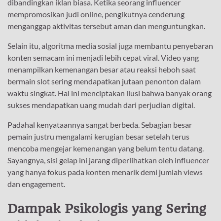
dibandingkan iklan biasa. Ketika seorang influencer
mempromosikan judi online, pengikutnya cenderung
menganggap aktivitas tersebut aman dan menguntungkan.
Selain itu, algoritma media sosial juga membantu penyebaran
konten semacam ini menjadi lebih cepat viral. Video yang
menampilkan kemenangan besar atau reaksi heboh saat
bermain slot sering mendapatkan jutaan penonton dalam
waktu singkat. Hal ini menciptakan ilusi bahwa banyak orang
sukses mendapatkan uang mudah dari perjudian digital.
Padahal kenyataannya sangat berbeda. Sebagian besar
pemain justru mengalami kerugian besar setelah terus
mencoba mengejar kemenangan yang belum tentu datang.
Sayangnya, sisi gelap ini jarang diperlihatkan oleh influencer
yang hanya fokus pada konten menarik demi jumlah views
dan engagement.
Dampak Psikologis yang Sering