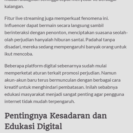
kalangan.
Fitur live streaming juga memperkuat fenomena ini.
Influencer dapat bermain secara langsung sambil
berinteraksi dengan penonton, menciptakan suasana seolah-
olah perjudian hanyalah hiburan santai. Padahal tanpa
disadari, mereka sedang mempengaruhi banyak orang untuk
ikut mencoba.
Beberapa platform digital sebenarnya sudah mulai
memperketat aturan terkait promosi perjudian. Namun
akun-akun baru terus bermunculan dengan berbagai cara
kreatif untuk menghindari pembatasan. Inilah sebabnya
edukasi masyarakat menjadi sangat penting agar pengguna
internet tidak mudah terpengaruh.
Pentingnya Kesadaran dan
Edukasi Digital