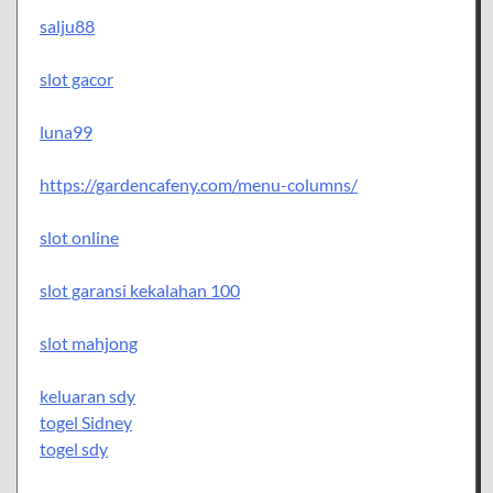
salju88
slot gacor
luna99
https://gardencafeny.com/menu-columns/
slot online
slot garansi kekalahan 100
slot mahjong
keluaran sdy
togel Sidney
togel sdy