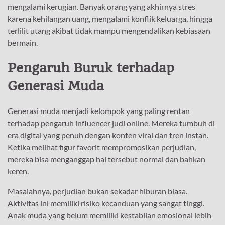
mengalami kerugian. Banyak orang yang akhirnya stres
karena kehilangan uang, mengalami konflik keluarga, hingga
terlilit utang akibat tidak mampu mengendalikan kebiasaan
bermain.
Pengaruh Buruk terhadap
Generasi Muda
Generasi muda menjadi kelompok yang paling rentan
terhadap pengaruh influencer judi online. Mereka tumbuh di
era digital yang penuh dengan konten viral dan tren instan.
Ketika melihat figur favorit mempromosikan perjudian,
mereka bisa menganggap hal tersebut normal dan bahkan
keren.
Masalahnya, perjudian bukan sekadar hiburan biasa.
Aktivitas ini memiliki risiko kecanduan yang sangat tinggi.
Anak muda yang belum memiliki kestabilan emosional lebih