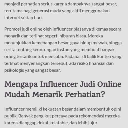
menjadi perhatian serius karena dampaknya sangat besar,
terutama bagi generasi muda yang aktif menggunakan
internet setiap hari.
Promosi judi online oleh influencer biasanya dikemas secara
menarik dan terlihat seperti hiburan biasa. Mereka
menunjukkan kemenangan besar, gaya hidup mewah, hingga
cerita tentang keuntungan instan yang membuat banyak
orang tertarik untuk mencoba. Padahal, di balik konten yang
terlihat menyenangkan tersebut, ada risiko finansial dan
psikologis yang sangat besar.
Mengapa Influencer Judi Online
Mudah Menarik Perhatian?
Influencer memiliki kekuatan besar dalam membentuk opini
publik. Banyak pengikut percaya pada rekomendasi mereka
karena dianggap dekat, relatable, dan lebih jujur