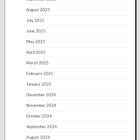
August 2025
July 2025
June 2025
May 2025
April 2025
March 2025
February 2025
January 2025
December 2024
November 2024
October 2024
September 2024
August 2024