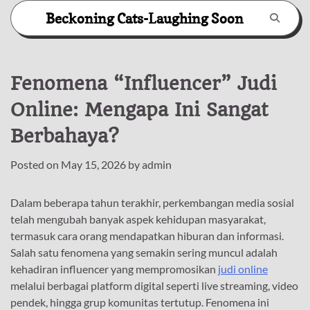
Skip
Beckoning Cats-Laughing Soon
to
content
Fenomena “Influencer” Judi
Online: Mengapa Ini Sangat
Berbahaya?
Posted on
May 15, 2026
by
admin
Dalam beberapa tahun terakhir, perkembangan media sosial
telah mengubah banyak aspek kehidupan masyarakat,
termasuk cara orang mendapatkan hiburan dan informasi.
Salah satu fenomena yang semakin sering muncul adalah
kehadiran influencer yang mempromosikan
judi online
melalui berbagai platform digital seperti live streaming, video
pendek, hingga grup komunitas tertutup. Fenomena ini