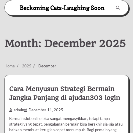
Skip
Beckoning Cats-Laughing Soon
to
content
Month:
December 2025
Home
2025
December
Cara Menyusun Strategi Bermain
Jangka Panjang di ajudan303 login
admin
December 11, 2025
Bermain slot online bisa sangat mengasyikkan, tetapi tanpa
strategi yang tepat, pengalaman bermain bisa berakhir sia-sia atau
bahkan membuat kerugian cepat menumpuk. Bagi pemain yang