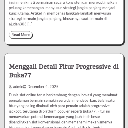
ingin menikmati permainan secara konsisten dan mengoptimalkan
peluang kemenangan, menyusun strategi jangka panjang menjadi
kunci utama. Artikel ini membahas langkah-langkah menyusun
strategi bermain jangka panjang, khususnya saat bermain di
ajudan303 […]
Read More
Menggali Detail Fitur Progressive di
Buka77
admin
December 4, 2025
Dunia slot online terus berkembang dengan inovasi yang membuat
pengalaman bermain semakin seru dan mendebarkan. Salah satu
fitur yang paling diminati oleh para pemain adalah progressive
jackpot, terutama di platform populer seperti Buka77. Fitur ini
menawarkan potensi kemenangan yang jauh lebih besar
dibandingkan slot konvensional, dan memahami mekanismenya
bisa membuat pengalaman bermain Anda lebih strategis […]