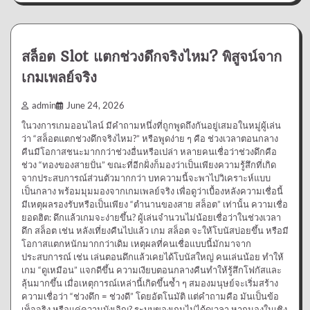
สล็อต Slot แตกช่วงดึกจริงไหม? พิสูจน์จาก
เกมเพลย์จริง
admin
June 24, 2026
ในวงการเกมออนไลน์ มีคำถามหนึ่งที่ถูกพูดถึงกันอยู่เสมอในหมู่ผู้เล่น
ว่า “สล็อตแตกช่วงดึกจริงไหม?” หรือพูดง่าย ๆ คือ ช่วงเวลาตอนกลาง
คืนมีโอกาสชนะมากกว่าช่วงอื่นหรือเปล่า หลายคนเชื่อว่าช่วงดึกคือ
ช่วง “ทองของสายปั่น” ขณะที่อีกฝั่งก็มองว่าเป็นเพียงความรู้สึกที่เกิด
จากประสบการณ์ส่วนตัวมากกว่า บทความนี้จะพาไปวิเคราะห์แบบ
เป็นกลาง พร้อมมุมมองจากเกมเพลย์จริง เพื่อดูว่าเบื้องหลังความเชื่อนี้
มีเหตุผลรองรับหรือเป็นเพียง “ตำนานของสาย สล็อต” เท่านั้น ความเชื่อ
ยอดฮิต: ดึกแล้วเกมจะง่ายขึ้น? ผู้เล่นจำนวนไม่น้อยเชื่อว่าในช่วงเวลา
ดึก สล็อต เช่น หลังเที่ยงคืนไปแล้ว เกม สล็อต จะให้โบนัสบ่อยขึ้น หรือมี
โอกาสแตกหนักมากกว่าเดิม เหตุผลที่คนเชื่อแบบนี้มักมาจาก
ประสบการณ์ เช่น เล่นตอนดึกแล้วเคยได้โบนัสใหญ่ คนเล่นน้อย ทำให้
เกม “ดูเหมือน” แจกดีขึ้น ความเงียบตอนกลางคืนทำให้รู้สึกโฟกัสและ
ลุ้นมากขึ้น เมื่อเหตุการณ์เหล่านี้เกิดขึ้นซ้ำ ๆ สมองมนุษย์จะเริ่มสร้าง
ความเชื่อว่า “ช่วงดึก = ช่วงดี” โดยอัตโนมัติ แต่คำถามคือ มันเป็นข้อ
เท็จจริง หรือแค่ความบังเอิญ? ระบบของเกมไม่ได้ดูเวลา หากมองในเชิง