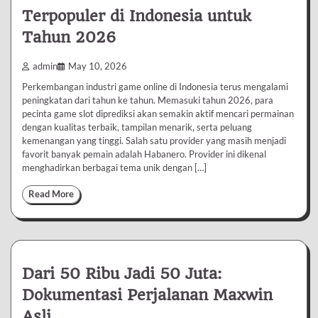
Terpopuler di Indonesia untuk
Tahun 2026
admin
May 10, 2026
Perkembangan industri game online di Indonesia terus mengalami
peningkatan dari tahun ke tahun. Memasuki tahun 2026, para
pecinta game slot diprediksi akan semakin aktif mencari permainan
dengan kualitas terbaik, tampilan menarik, serta peluang
kemenangan yang tinggi. Salah satu provider yang masih menjadi
favorit banyak pemain adalah Habanero. Provider ini dikenal
menghadirkan berbagai tema unik dengan […]
Read More
Dari 50 Ribu Jadi 50 Juta:
Dokumentasi Perjalanan Maxwin
Asli