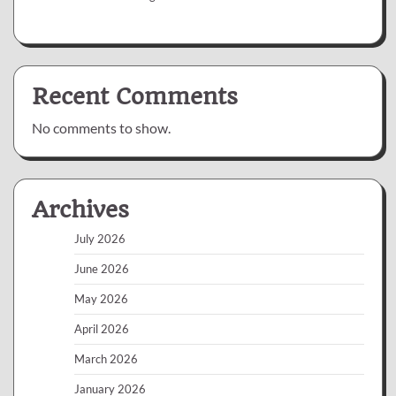
Recent Comments
No comments to show.
Archives
July 2026
June 2026
May 2026
April 2026
March 2026
January 2026