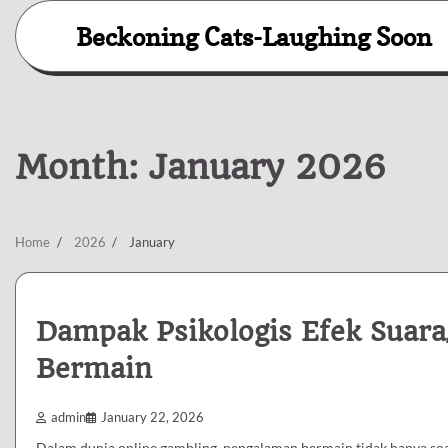
Skip
Beckoning Cats-Laughing Soon
to
content
Month:
January 2026
Home
2026
January
Dampak Psikologis Efek Suara
Bermain
admin
January 22, 2026
Dalam dunia online gambling, pengalaman bermain tidak hanya soa