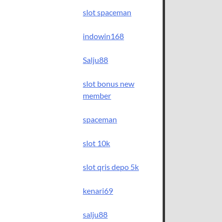
slot spaceman
indowin168
Salju88
slot bonus new
member
spaceman
slot 10k
slot qris depo 5k
kenari69
salju88