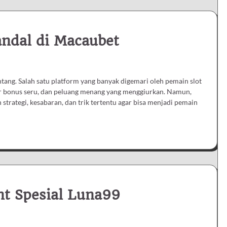
ndal di Macaubet
ang. Salah satu platform yang banyak digemari oleh pemain slot
r bonus seru, dan peluang menang yang menggiurkan. Namun,
 strategi, kesabaran, dan trik tertentu agar bisa menjadi pemain
nt Spesial Luna99