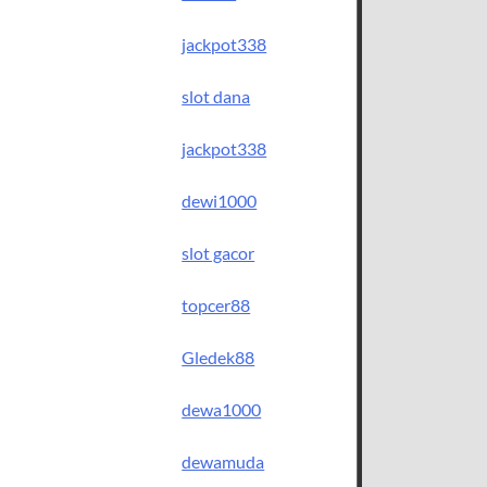
jackpot338
slot dana
jackpot338
dewi1000
slot gacor
topcer88
Gledek88
dewa1000
dewamuda