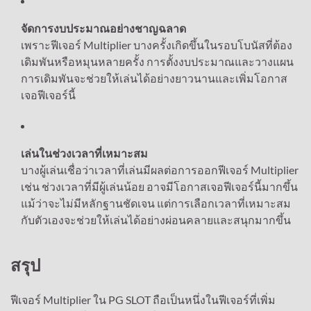
จัดการงบประมาณอย่างชาญฉลาด
เพราะฟีเจอร์ Multiplier บางครั้งเกิดขึ้นในรอบโบนัสที่ต้อง
เดิมพันหรือหมุนหลายครั้ง การตั้งงบประมาณและวางแผน
การเดิมพันจะช่วยให้เล่นได้อย่างยาวนานและเพิ่มโอกาส
เจอฟีเจอร์นี้
เล่นในช่วงเวลาที่เหมาะสม
บางผู้เล่นเชื่อว่าเวลาที่เล่นมีผลต่อการออกฟีเจอร์ Multiplier
เช่น ช่วงเวลาที่มีผู้เล่นน้อย อาจมีโอกาสเจอฟีเจอร์นี้มากขึ้น
แม้ว่าจะไม่มีหลักฐานชัดเจน แต่การเลือกเวลาที่เหมาะสม
กับตัวเองจะช่วยให้เล่นได้อย่างผ่อนคลายและสนุกมากขึ้น
สรุป
ฟีเจอร์ Multiplier ใน PG SLOT ถือเป็นหนึ่งในฟีเจอร์ที่เพิ่ม