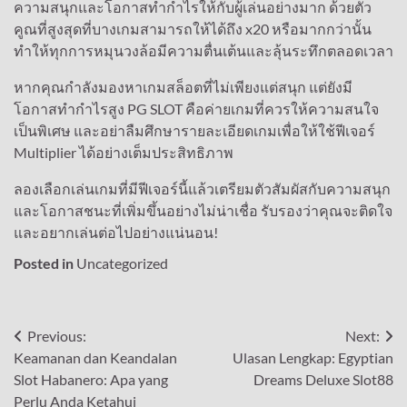
ความสนุกและโอกาสทำกำไรให้กับผู้เล่นอย่างมาก ด้วยตัว
คูณที่สูงสุดที่บางเกมสามารถให้ได้ถึง x20 หรือมากกว่านั้น
ทำให้ทุกการหมุนวงล้อมีความตื่นเต้นและลุ้นระทึกตลอดเวลา
หากคุณกำลังมองหาเกมสล็อตที่ไม่เพียงแต่สนุก แต่ยังมี
โอกาสทำกำไรสูง PG SLOT คือค่ายเกมที่ควรให้ความสนใจ
เป็นพิเศษ และอย่าลืมศึกษารายละเอียดเกมเพื่อให้ใช้ฟีเจอร์
Multiplier ได้อย่างเต็มประสิทธิภาพ
ลองเลือกเล่นเกมที่มีฟีเจอร์นี้แล้วเตรียมตัวสัมผัสกับความสนุก
และโอกาสชนะที่เพิ่มขึ้นอย่างไม่น่าเชื่อ รับรองว่าคุณจะติดใจ
และอยากเล่นต่อไปอย่างแน่นอน!
Posted in
Uncategorized
Post
Previous:
Next:
Keamanan dan Keandalan
Ulasan Lengkap: Egyptian
navigation
Slot Habanero: Apa yang
Dreams Deluxe Slot88
Perlu Anda Ketahui