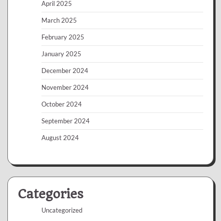
April 2025
March 2025
February 2025
January 2025
December 2024
November 2024
October 2024
September 2024
August 2024
Categories
Uncategorized