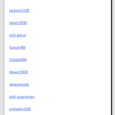
jackpot338
dewi1000
slot gacor
topcer88
Gledek88
dewa1000
dewamuda
slot spaceman
indowin168