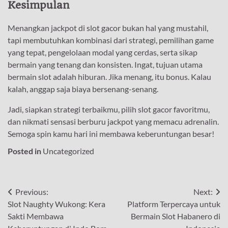
Kesimpulan
Menangkan jackpot di slot gacor bukan hal yang mustahil,
tapi membutuhkan kombinasi dari strategi, pemilihan game
yang tepat, pengelolaan modal yang cerdas, serta sikap
bermain yang tenang dan konsisten. Ingat, tujuan utama
bermain slot adalah hiburan. Jika menang, itu bonus. Kalau
kalah, anggap saja biaya bersenang-senang.
Jadi, siapkan strategi terbaikmu, pilih slot gacor favoritmu,
dan nikmati sensasi berburu jackpot yang memacu adrenalin.
Semoga spin kamu hari ini membawa keberuntungan besar!
Posted in
Uncategorized
Post
Previous:
Next:
Slot Naughty Wukong: Kera
Platform Terpercaya untuk
navigation
Sakti Membawa
Bermain Slot Habanero di