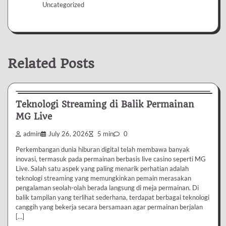
Uncategorized
Related Posts
Uncategorized
Teknologi Streaming di Balik Permainan
MG Live
admin
July 26, 2026
5 min
0
Perkembangan dunia hiburan digital telah membawa banyak
inovasi, termasuk pada permainan berbasis live casino seperti MG
Live. Salah satu aspek yang paling menarik perhatian adalah
teknologi streaming yang memungkinkan pemain merasakan
pengalaman seolah-olah berada langsung di meja permainan. Di
balik tampilan yang terlihat sederhana, terdapat berbagai teknologi
canggih yang bekerja secara bersamaan agar permainan berjalan
[…]