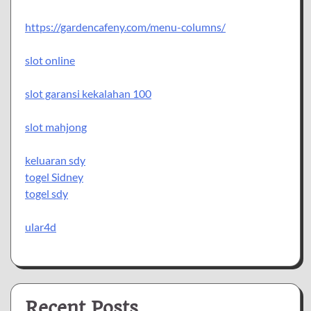
https://gardencafeny.com/menu-columns/
slot online
slot garansi kekalahan 100
slot mahjong
keluaran sdy
togel Sidney
togel sdy
ular4d
Recent Posts