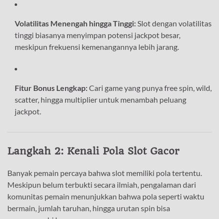
Volatilitas Menengah hingga Tinggi:
Slot dengan volatilitas
tinggi biasanya menyimpan potensi jackpot besar,
meskipun frekuensi kemenangannya lebih jarang.
Fitur Bonus Lengkap:
Cari game yang punya free spin, wild,
scatter, hingga multiplier untuk menambah peluang
jackpot.
Langkah 2: Kenali Pola Slot Gacor
Banyak pemain percaya bahwa slot memiliki pola tertentu.
Meskipun belum terbukti secara ilmiah, pengalaman dari
komunitas pemain menunjukkan bahwa pola seperti waktu
bermain, jumlah taruhan, hingga urutan spin bisa