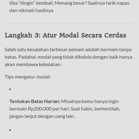
tiba “dingin” kembali. Menang besar? Saatnya tarik napas
dan nikmati hasilnya.
Langkah 3: Atur Modal Secara Cerdas
Salah satu kesalahan terbesar pemain adalah bermain tanpa
batas. Padahal, modal yang tidak dikelola dengan baik hanya
akan membawa kekalahan.
Tips mengatur modal:
Tentukan Batas Harian:
Misalnya kamu hanya ingin
bermain Rp200.000 per hari. Saat habis, berhentilah,
jangan lanjut dengan uang lain.