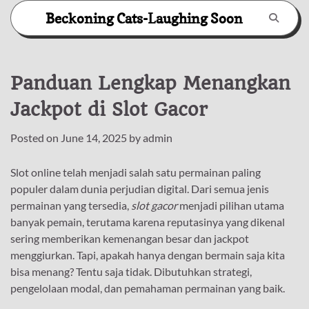
Skip
Beckoning Cats-Laughing Soon
to
content
Panduan Lengkap Menangkan
Jackpot di Slot Gacor
Posted on
June 14, 2025
by
admin
Slot online telah menjadi salah satu permainan paling
populer dalam dunia perjudian digital. Dari semua jenis
permainan yang tersedia,
slot gacor
menjadi pilihan utama
banyak pemain, terutama karena reputasinya yang dikenal
sering memberikan kemenangan besar dan jackpot
menggiurkan. Tapi, apakah hanya dengan bermain saja kita
bisa menang? Tentu saja tidak. Dibutuhkan strategi,
pengelolaan modal, dan pemahaman permainan yang baik.