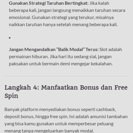
Gunakan Strategi Taruhan Bertingkat:
Jika kalah
beberapa kali, jangan langsung menaikkan taruhan secara
emosional. Gunakan strategi yang terukur, misalnya
naikkan taruhan hanya setelah menang beberapa kali.
Jangan Mengandalkan “Balik Modal” Terus:
Slot adalah
permainan hiburan. Jika hari itu sedang sial, jangan
paksakan untuk bermain demi mengejar kekalahan.
Langkah 4: Manfaatkan Bonus dan Free
Spin
Banyak platform menyediakan bonus seperti cashback,
deposit bonus, hingga free spin. Ini adalah amunisi tambahan
yang bisa kamu gunakan untuk memperbesar peluang
menang tanpa mengeluarkan banyak modal.