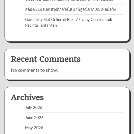
สล็อต Slot แตกช่วงดึกจริงไหม? พิสูจน์จากเกมเพลย์จริง
Gameplay Slot Online di Buka77 yang Cocok untuk
Pecinta Tantangan
Recent Comments
No comments to show.
Archives
July 2026
June 2026
May 2026