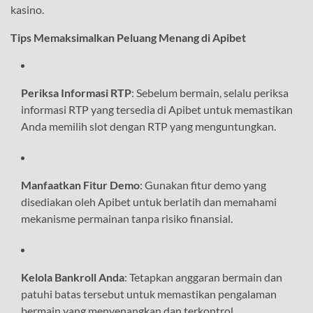
kasino.
Tips Memaksimalkan Peluang Menang di Apibet
Periksa Informasi RTP
:
Sebelum bermain, selalu periksa
informasi RTP yang tersedia di Apibet untuk memastikan
Anda memilih slot dengan RTP yang menguntungkan.
Manfaatkan Fitur Demo
:
Gunakan fitur demo yang
disediakan oleh Apibet untuk berlatih dan memahami
mekanisme permainan tanpa risiko finansial.
Kelola Bankroll Anda
:
Tetapkan anggaran bermain dan
patuhi batas tersebut untuk memastikan pengalaman
bermain yang menyenangkan dan terkontrol.