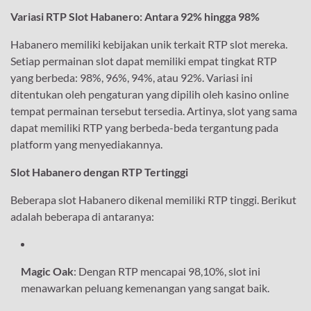
Variasi RTP Slot Habanero: Antara 92% hingga 98%
Habanero memiliki kebijakan unik terkait RTP slot mereka.
Setiap permainan slot dapat memiliki empat tingkat RTP
yang berbeda: 98%, 96%, 94%, atau 92%.
Variasi ini
ditentukan oleh pengaturan yang dipilih oleh kasino online
tempat permainan tersebut tersedia.
Artinya, slot yang sama
dapat memiliki RTP yang berbeda-beda tergantung pada
platform yang menyediakannya.
​
Slot Habanero dengan RTP Tertinggi
Beberapa slot Habanero dikenal memiliki RTP tinggi.
Berikut
adalah beberapa di antaranya:
Magic Oak
:
Dengan RTP mencapai 98,10%, slot ini
menawarkan peluang kemenangan yang sangat baik.