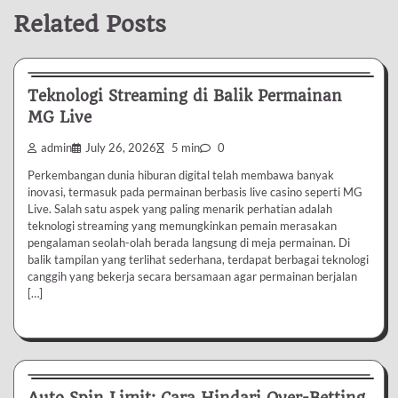
Related Posts
Uncategorized
Teknologi Streaming di Balik Permainan
MG Live
admin
July 26, 2026
5 min
0
Perkembangan dunia hiburan digital telah membawa banyak
inovasi, termasuk pada permainan berbasis live casino seperti MG
Live. Salah satu aspek yang paling menarik perhatian adalah
teknologi streaming yang memungkinkan pemain merasakan
pengalaman seolah-olah berada langsung di meja permainan. Di
balik tampilan yang terlihat sederhana, terdapat berbagai teknologi
canggih yang bekerja secara bersamaan agar permainan berjalan
[…]
Uncategorized