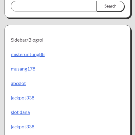
Search
Sidebar/Blogroll
misteruntung88
musang178
abcslot
jackpot338
slot dana
jackpot338