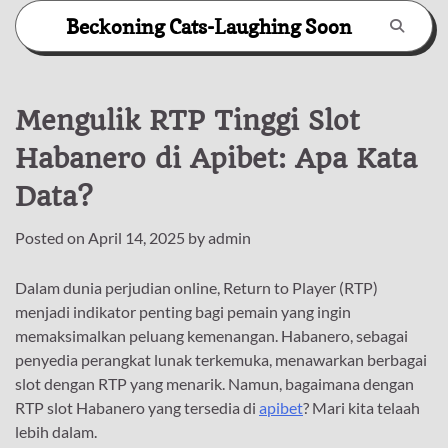
Skip
Beckoning Cats-Laughing Soon
to
content
Mengulik RTP Tinggi Slot
Habanero di Apibet: Apa Kata
Data?
Posted on
April 14, 2025
by
admin
Dalam dunia perjudian online, Return to Player (RTP)
menjadi indikator penting bagi pemain yang ingin
memaksimalkan peluang kemenangan.
Habanero, sebagai
penyedia perangkat lunak terkemuka, menawarkan berbagai
slot dengan RTP yang menarik.
Namun, bagaimana dengan
RTP slot Habanero yang tersedia di
apibet
?
Mari kita telaah
lebih dalam.