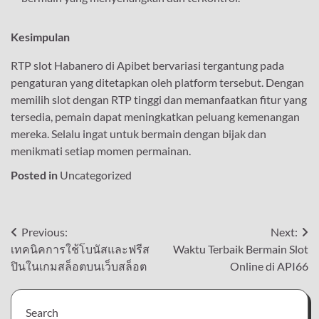
Kesimpulan
RTP slot Habanero di Apibet bervariasi tergantung pada
pengaturan yang ditetapkan oleh platform tersebut.
Dengan
memilih slot dengan RTP tinggi dan memanfaatkan fitur yang
tersedia, pemain dapat meningkatkan peluang kemenangan
mereka.
Selalu ingat untuk bermain dengan bijak dan
menikmati setiap momen permainan.
Posted in
Uncategorized
Post
Previous:
Next:
เทคนิคการใช้โบนัสและฟรีส
Waktu Terbaik Bermain Slot
navigation
ปินในเกมสล็อตบนเว็บสล็อต
Online di API66
Search