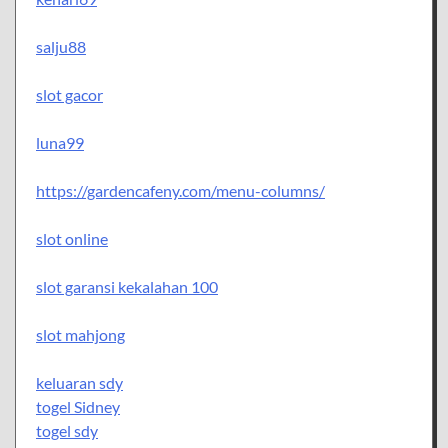
salju88
slot gacor
luna99
https://gardencafeny.com/menu-columns/
slot online
slot garansi kekalahan 100
slot mahjong
keluaran sdy
togel Sidney
togel sdy