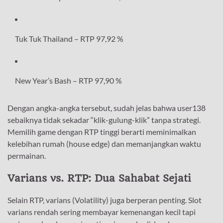
Tuk Tuk Thailand – RTP 97,92 %
New Year’s Bash – RTP 97,90 %
Dengan angka-angka tersebut, sudah jelas bahwa user138
sebaiknya tidak sekadar “klik-gulung-klik” tanpa strategi.
Memilih game dengan RTP tinggi berarti meminimalkan
kelebihan rumah (house edge) dan memanjangkan waktu
permainan.
Varians vs. RTP: Dua Sahabat Sejati
Selain RTP, varians (Volatility) juga berperan penting. Slot
varians rendah sering membayar kemenangan kecil tapi