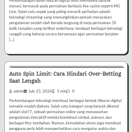
Perkembangan dunia hiburan digital telah membawa banyak
inovasi, termasuk pada permainan berbasis live casino seperti MG
Live. Salah satu aspek yang paling menarik perhatian adalah
teknologi streaming yang memungkinkan pemain merasakan
pengalaman seolah-olah berada langsung di meja permainan. Di
balik tampilan yang terlihat sederhana, terdapat berbagai teknologi
canggih yang bekerja secara bersamaan agar permainan berjalan
[…]
Uncategorized
Auto Spin Limit: Cara Hindari Over-Betting
Saat Lengah
admin
July 23, 2026
3 min
0
Perkembangan teknologi membuat berbagai bentuk hiburan digital
semakin mudah diakses. Salah satu kategori yang banyak dikenal
adalah slot77, sebuah permainan online yang menawarkan
pengalaman interaktif melalui kombinasi simbol, animasi, dan
berbagai fitur tambahan. Namun, kemudahan akses juga membuat
pengguna perlu lebih memperhatikan cara mengatur waktu dan