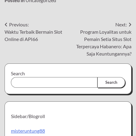
Posted in
Uncategorized
Post
Previous:
Next:
Waktu Terbaik Bermain Slot
Program Loyalitas untuk
navigation
Online di API66
Pemain Setia Situs Slot
Terpercaya Habanero: Apa
Saja Keuntungannya?
Search
Search
Sidebar/Blogroll
misteruntung88