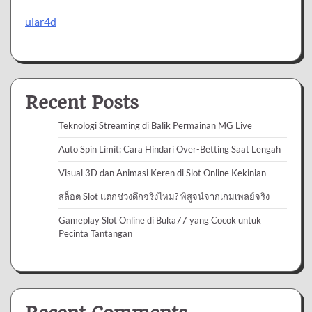
ular4d
Recent Posts
Teknologi Streaming di Balik Permainan MG Live
Auto Spin Limit: Cara Hindari Over-Betting Saat Lengah
Visual 3D dan Animasi Keren di Slot Online Kekinian
สล็อต Slot แตกช่วงดึกจริงไหม? พิสูจน์จากเกมเพลย์จริง
Gameplay Slot Online di Buka77 yang Cocok untuk
Pecinta Tantangan