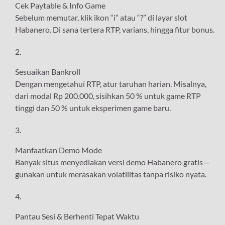
Cek Paytable & Info Game
Sebelum memutar, klik ikon “i” atau “?” di layar slot
Habanero. Di sana tertera RTP, varians, hingga fitur bonus.
Sesuaikan Bankroll
Dengan mengetahui RTP, atur taruhan harian. Misalnya,
dari modal Rp 200.000, sisihkan 50 % untuk game RTP
tinggi dan 50 % untuk eksperimen game baru.
Manfaatkan Demo Mode
Banyak situs menyediakan versi demo Habanero gratis—
gunakan untuk merasakan volatilitas tanpa risiko nyata.
Pantau Sesi & Berhenti Tepat Waktu