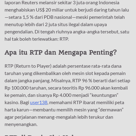
laporan Reuters melansir sekitar 3 juta orang Indonesia
menghabiskan US$ 20 miliar untuk berjudi daring tahun lalu
—setara 1,5 % dari PDB nasional—meski pemerintah telah
menutup lebih dari 2 juta situs ilegal dalam upaya
pengendalian. Di tengah riuhnya angka-angka tersebut, satu
hal tak boleh terlewatkan: RTP.
Apa itu RTP dan Mengapa Penting?
RTP (Return to Player) adalah persentase rata-rata dana
taruhan yang dikembalikan oleh mesin slot kepada pemain
dalam jangka panjang. Misalnya, RTP 96 % berarti dari setiap
Rp 100.000 taruhan, secara teoritis Rp 96.000 akan kembali
ke pemain, dan sisanya Rp 4.000 menjadi “keuntungan”
kasino. Bagi
user138
, memahami RTP ibarat memiliki peta
harta karun—membantu memilih mesin yang “dermawan”
agar perjalanan menang-mengalah lebih terukur dan
menyenangkan.