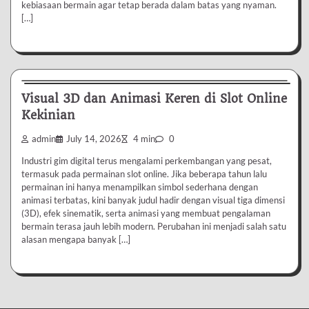
kebiasaan bermain agar tetap berada dalam batas yang nyaman.
[…]
Uncategorized
Visual 3D dan Animasi Keren di Slot Online
Kekinian
admin
July 14, 2026
4 min
0
Industri gim digital terus mengalami perkembangan yang pesat,
termasuk pada permainan slot online. Jika beberapa tahun lalu
permainan ini hanya menampilkan simbol sederhana dengan
animasi terbatas, kini banyak judul hadir dengan visual tiga dimensi
(3D), efek sinematik, serta animasi yang membuat pengalaman
bermain terasa jauh lebih modern. Perubahan ini menjadi salah satu
alasan mengapa banyak […]