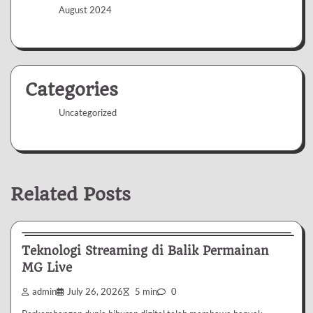
August 2024
Categories
Uncategorized
Related Posts
Uncategorized
Teknologi Streaming di Balik Permainan
MG Live
admin
July 26, 2026
5 min
0