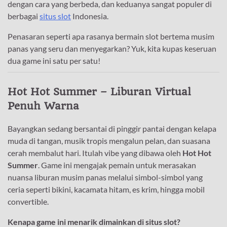
dengan cara yang berbeda, dan keduanya sangat populer di
berbagai
situs slot
Indonesia.
Penasaran seperti apa rasanya bermain slot bertema musim
panas yang seru dan menyegarkan? Yuk, kita kupas keseruan
dua game ini satu per satu!
Hot Hot Summer – Liburan Virtual
Penuh Warna
Bayangkan sedang bersantai di pinggir pantai dengan kelapa
muda di tangan, musik tropis mengalun pelan, dan suasana
cerah membalut hari. Itulah vibe yang dibawa oleh
Hot Hot
Summer
. Game ini mengajak pemain untuk merasakan
nuansa liburan musim panas melalui simbol-simbol yang
ceria seperti bikini, kacamata hitam, es krim, hingga mobil
convertible.
Kenapa game ini menarik dimainkan di situs slot?