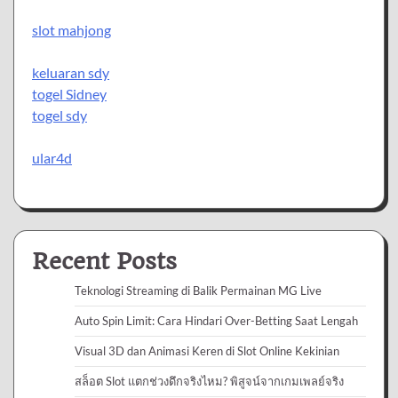
slot mahjong
keluaran sdy
togel Sidney
togel sdy
ular4d
Recent Posts
Teknologi Streaming di Balik Permainan MG Live
Auto Spin Limit: Cara Hindari Over-Betting Saat Lengah
Visual 3D dan Animasi Keren di Slot Online Kekinian
สล็อต Slot แตกช่วงดึกจริงไหม? พิสูจน์จากเกมเพลย์จริง