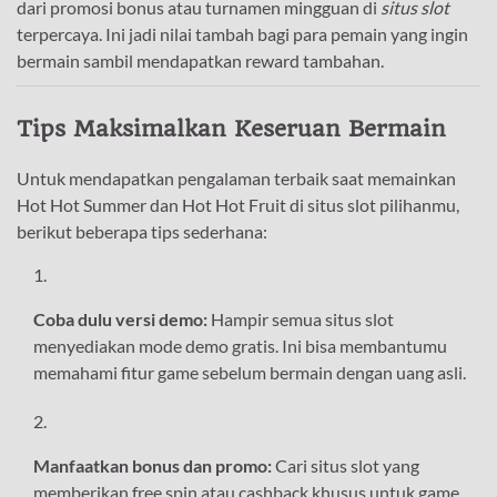
dari promosi bonus atau turnamen mingguan di
situs slot
terpercaya. Ini jadi nilai tambah bagi para pemain yang ingin
bermain sambil mendapatkan reward tambahan.
Tips Maksimalkan Keseruan Bermain
Untuk mendapatkan pengalaman terbaik saat memainkan
Hot Hot Summer dan Hot Hot Fruit di situs slot pilihanmu,
berikut beberapa tips sederhana:
Coba dulu versi demo:
Hampir semua situs slot
menyediakan mode demo gratis. Ini bisa membantumu
memahami fitur game sebelum bermain dengan uang asli.
Manfaatkan bonus dan promo:
Cari situs slot yang
memberikan free spin atau cashback khusus untuk game