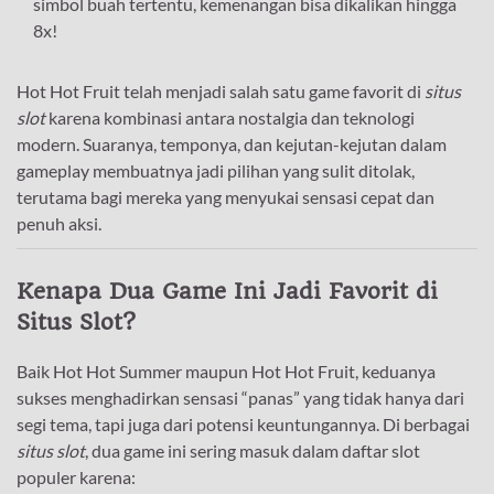
simbol buah tertentu, kemenangan bisa dikalikan hingga
8x!
Hot Hot Fruit telah menjadi salah satu game favorit di
situs
slot
karena kombinasi antara nostalgia dan teknologi
modern. Suaranya, temponya, dan kejutan-kejutan dalam
gameplay membuatnya jadi pilihan yang sulit ditolak,
terutama bagi mereka yang menyukai sensasi cepat dan
penuh aksi.
Kenapa Dua Game Ini Jadi Favorit di
Situs Slot?
Baik Hot Hot Summer maupun Hot Hot Fruit, keduanya
sukses menghadirkan sensasi “panas” yang tidak hanya dari
segi tema, tapi juga dari potensi keuntungannya. Di berbagai
situs slot
, dua game ini sering masuk dalam daftar slot
populer karena: