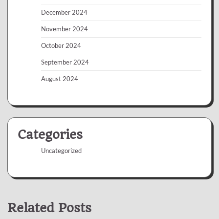
December 2024
November 2024
October 2024
September 2024
August 2024
Categories
Uncategorized
Related Posts