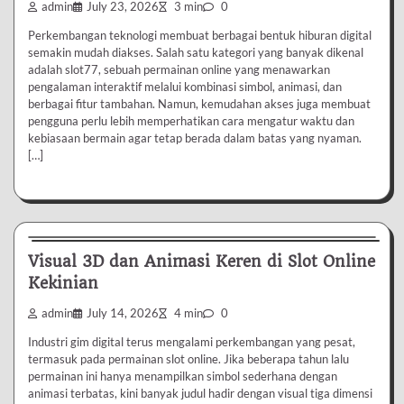
admin
July 23, 2026
3 min
0
Perkembangan teknologi membuat berbagai bentuk hiburan digital
semakin mudah diakses. Salah satu kategori yang banyak dikenal
adalah slot77, sebuah permainan online yang menawarkan
pengalaman interaktif melalui kombinasi simbol, animasi, dan
berbagai fitur tambahan. Namun, kemudahan akses juga membuat
pengguna perlu lebih memperhatikan cara mengatur waktu dan
kebiasaan bermain agar tetap berada dalam batas yang nyaman.
[…]
Uncategorized
Visual 3D dan Animasi Keren di Slot Online
Kekinian
admin
July 14, 2026
4 min
0
Industri gim digital terus mengalami perkembangan yang pesat,
termasuk pada permainan slot online. Jika beberapa tahun lalu
permainan ini hanya menampilkan simbol sederhana dengan
animasi terbatas, kini banyak judul hadir dengan visual tiga dimensi