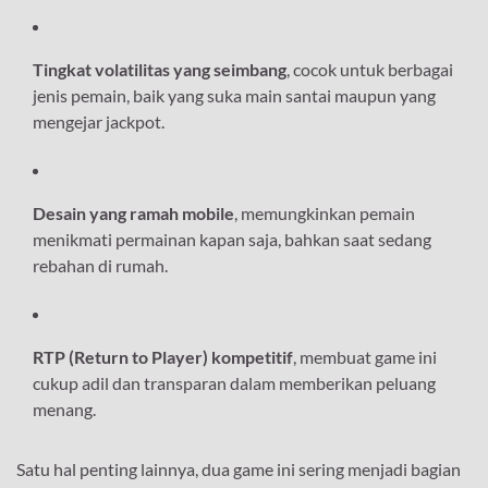
Tingkat volatilitas yang seimbang
, cocok untuk berbagai
jenis pemain, baik yang suka main santai maupun yang
mengejar jackpot.
Desain yang ramah mobile
, memungkinkan pemain
menikmati permainan kapan saja, bahkan saat sedang
rebahan di rumah.
RTP (Return to Player) kompetitif
, membuat game ini
cukup adil dan transparan dalam memberikan peluang
menang.
Satu hal penting lainnya, dua game ini sering menjadi bagian