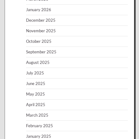
January 2026
December 2025
November 2025
October 2025
September 2025
August 2025
July 2025
June 2025
May 2025
April 2025
March 2025
February 2025
January 2025