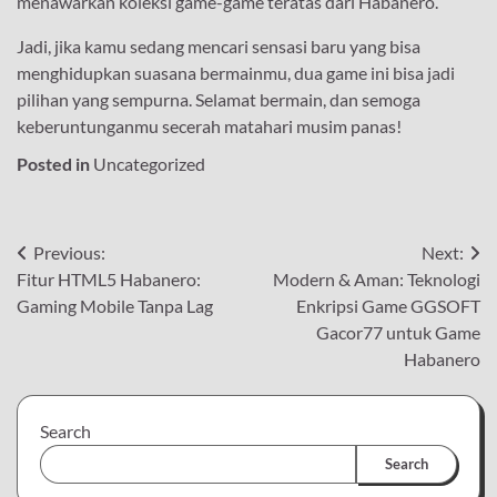
menawarkan koleksi game-game teratas dari Habanero.
Jadi, jika kamu sedang mencari sensasi baru yang bisa
menghidupkan suasana bermainmu, dua game ini bisa jadi
pilihan yang sempurna. Selamat bermain, dan semoga
keberuntunganmu secerah matahari musim panas!
Posted in
Uncategorized
Post
Previous:
Next:
Fitur HTML5 Habanero:
Modern & Aman: Teknologi
navigation
Gaming Mobile Tanpa Lag
Enkripsi Game GGSOFT
Gacor77 untuk Game
Habanero
Search
Search