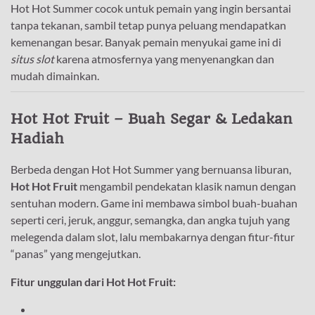
Hot Hot Summer cocok untuk pemain yang ingin bersantai
tanpa tekanan, sambil tetap punya peluang mendapatkan
kemenangan besar. Banyak pemain menyukai game ini di
situs slot
karena atmosfernya yang menyenangkan dan
mudah dimainkan.
Hot Hot Fruit – Buah Segar & Ledakan
Hadiah
Berbeda dengan Hot Hot Summer yang bernuansa liburan,
Hot Hot Fruit
mengambil pendekatan klasik namun dengan
sentuhan modern. Game ini membawa simbol buah-buahan
seperti ceri, jeruk, anggur, semangka, dan angka tujuh yang
melegenda dalam slot, lalu membakarnya dengan fitur-fitur
“panas” yang mengejutkan.
Fitur unggulan dari Hot Hot Fruit: