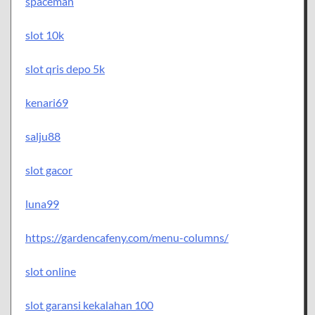
spaceman
slot 10k
slot qris depo 5k
kenari69
salju88
slot gacor
luna99
https://gardencafeny.com/menu-columns/
slot online
slot garansi kekalahan 100