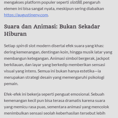
mengakses platform populer seperti
slot88
, pengaruh
elemen ini bisa sangat nyata, meskipun sering diabaikan
https://augustineny.com
.
Suara dan Animasi: Bukan Sekadar
Hiburan
Setiap
spin
di slot modern disertai efek suara yang khas:
dering kemenangan, dentingan koin, hingga musik latar yang
membangun ketegangan. Animasi simbol bergerak, jackpot
berkilauan, dan layar yang berkedip memberikan sensasi
visual yang intens. Semua ini bukan hanya estetika—ia
merupakan strategi desain yang memengaruhi psikologi
pemain.
Efek-efek ini bekerja seperti penguat emosional. Sebuah
kemenangan kecil pun bisa terasa dramatis karena suara
yang memicu rasa puas, sementara animasi yang mencolok
menimbulkan sensasi seolah keberhasilan tersebut lebih