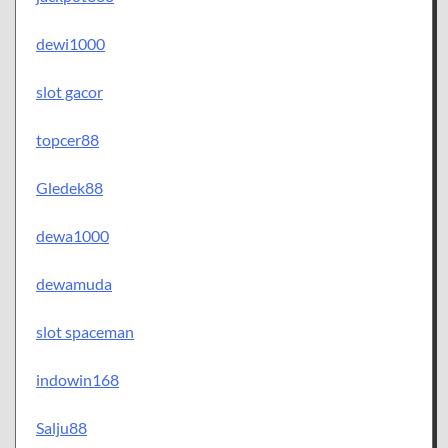
dewi1000
slot gacor
topcer88
Gledek88
dewa1000
dewamuda
slot spaceman
indowin168
Salju88