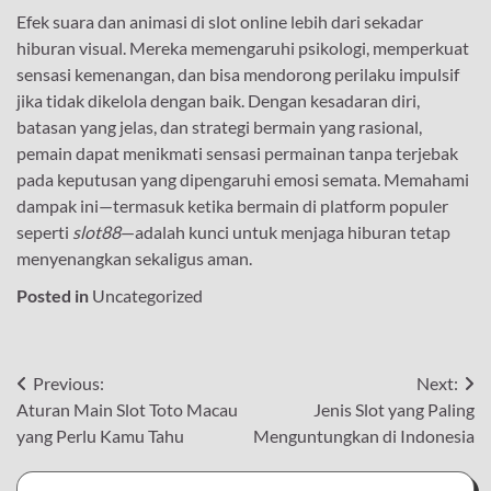
Efek suara dan animasi di slot online lebih dari sekadar
hiburan visual. Mereka memengaruhi psikologi, memperkuat
sensasi kemenangan, dan bisa mendorong perilaku impulsif
jika tidak dikelola dengan baik. Dengan kesadaran diri,
batasan yang jelas, dan strategi bermain yang rasional,
pemain dapat menikmati sensasi permainan tanpa terjebak
pada keputusan yang dipengaruhi emosi semata. Memahami
dampak ini—termasuk ketika bermain di platform populer
seperti
slot88
—adalah kunci untuk menjaga hiburan tetap
menyenangkan sekaligus aman.
Posted in
Uncategorized
Post
Previous:
Next:
Aturan Main Slot Toto Macau
Jenis Slot yang Paling
navigation
yang Perlu Kamu Tahu
Menguntungkan di Indonesia