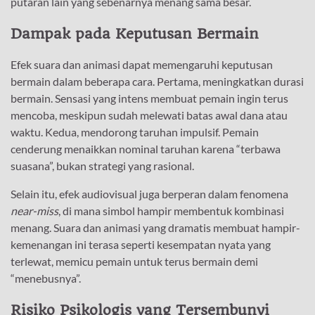
putaran lain yang sebenarnya menang sama besar.
Dampak pada Keputusan Bermain
Efek suara dan animasi dapat memengaruhi keputusan
bermain dalam beberapa cara. Pertama, meningkatkan durasi
bermain. Sensasi yang intens membuat pemain ingin terus
mencoba, meskipun sudah melewati batas awal dana atau
waktu. Kedua, mendorong taruhan impulsif. Pemain
cenderung menaikkan nominal taruhan karena “terbawa
suasana”, bukan strategi yang rasional.
Selain itu, efek audiovisual juga berperan dalam fenomena
near-miss
, di mana simbol hampir membentuk kombinasi
menang. Suara dan animasi yang dramatis membuat hampir-
kemenangan ini terasa seperti kesempatan nyata yang
terlewat, memicu pemain untuk terus bermain demi
“menebusnya”.
Risiko Psikologis yang Tersembunyi