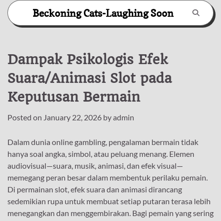
Skip
Beckoning Cats-Laughing Soon
to
content
Dampak Psikologis Efek
Suara/Animasi Slot pada
Keputusan Bermain
Posted on
January 22, 2026
by
admin
Dalam dunia online gambling, pengalaman bermain tidak
hanya soal angka, simbol, atau peluang menang. Elemen
audiovisual—suara, musik, animasi, dan efek visual—
memegang peran besar dalam membentuk perilaku pemain.
Di permainan slot, efek suara dan animasi dirancang
sedemikian rupa untuk membuat setiap putaran terasa lebih
menegangkan dan menggembirakan. Bagi pemain yang sering