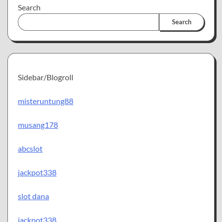
Search
Search
Sidebar/Blogroll
misteruntung88
musang178
abcslot
jackpot338
slot dana
jackpot338