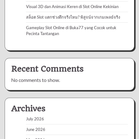
Visual 3D dan Animasi Keren di Slot Online Kekinian
สล็อต Slot แตกช่วงดึกจริงไหม? พิสูจน์จากเกมเพลย์จริง
Gameplay Slot Online di Buka77 yang Cocok untuk
Pecinta Tantangan
Recent Comments
No comments to show.
Archives
July 2026
June 2026