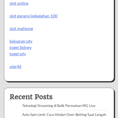
slot online
slot garansi kekalahan 100
slot mahjong
keluaran sdy
togel Sidney
togel sdy
ular4d
Recent Posts
Teknologi Streaming di Balik Permainan MG Live
Auto Spin Limit: Cara Hindari Over-Betting Saat Lengah