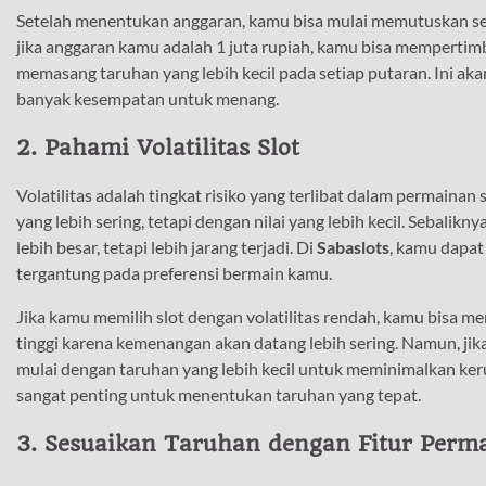
Setelah menentukan anggaran, kamu bisa mulai memutuskan seb
jika anggaran kamu adalah 1 juta rupiah, kamu bisa mempert
memasang taruhan yang lebih kecil pada setiap putaran. Ini 
banyak kesempatan untuk menang.
2. Pahami Volatilitas Slot
Volatilitas adalah tingkat risiko yang terlibat dalam permaina
yang lebih sering, tetapi dengan nilai yang lebih kecil. Sebali
lebih besar, tetapi lebih jarang terjadi. Di
Sabaslots
, kamu dapat 
tergantung pada preferensi bermain kamu.
Jika kamu memilih slot dengan volatilitas rendah, kamu bisa 
tinggi karena kemenangan akan datang lebih sering. Namun, jika 
mulai dengan taruhan yang lebih kecil untuk meminimalkan ker
sangat penting untuk menentukan taruhan yang tepat.
3. Sesuaikan Taruhan dengan Fitur Perm