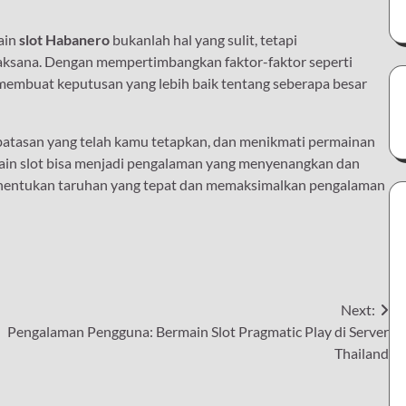
ain
slot Habanero
bukanlah hal yang sulit, tetapi
ksana. Dengan mempertimbangkan faktor-faktor seperti
sa membuat keputusan yang lebih baik tentang seberapa besar
 batasan yang telah kamu tetapkan, dan menikmati permainan
main slot bisa menjadi pengalaman yang menyenangkan dan
nentukan taruhan yang tepat dan memaksimalkan pengalaman
Next:
Pengalaman Pengguna: Bermain Slot Pragmatic Play di Server
Thailand