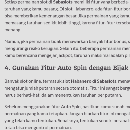
Setiap permainan slot di
Sabaslots
memiliki fitur yang berbeda
taruhan yang kamu pasang. Di slot Habanero, ada fitur-fitur bo
bisa memberikan kemenangan besar. Jika permainan yang kamu p
memasang taruhan sedikit lebih tinggi, karena fitur-fitur te
menang.
Namun, jika permainan tidak menawarkan banyak fitur bonus, 
mengurangi risiko kerugian. Selain itu, beberapa permainan mem
kamu berencana mengejar jackpot, taruhan maksimal adalah pi
4. Gunakan Fitur Auto Spin dengan Bijak
Banyak slot online, termasuk
slot Habanero di Sabaslots
, mena
mengatur jumlah putaran secara otomatis. Fitur ini sangat ber
harus berhati-hati dalam menentukan taruhan per putaran.
Sebelum menggunakan fitur Auto Spin, pastikan kamu sudah m
permainan yang kamu tetapkan. Jangan biarkan fitur ini meng
yang telah kamu tentukan. Sebaiknya, tentukan sendiri berapa
tetap bisa mengontrol permainan.