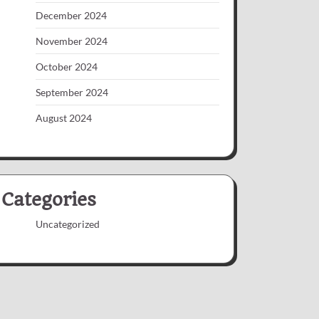
December 2024
November 2024
October 2024
September 2024
August 2024
Categories
Uncategorized