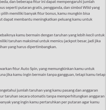
-beda, dan beberapa fitur ini dapat mempengaruhi jumlah
nus seperti putaran gratis, pengganda, dan simbol Wild yang
ilih memiliki banyak fitur bonus, kamu mungkin bisa
rsebut dapat membantu meningkatkan peluang kamu untuk
sebaiknya kamu bermain dengan taruhan yang lebih kecil untuk
iliki taruhan maksimal untuk memicu jackpot besar, jadi jika
lihan yang harus dipertimbangkan.
warkan fitur Auto Spin, yang memungkinkan kamu untuk
guna jika kamu ingin bermain tanpa gangguan, tetapi kamu tetap
engetahui jumlah taruhan yang kamu pasang dan anggaran
atur taruhan secara otomatis tanpa memperhitungkan anggaran
 banyak yang ingin kamu pertaruhkan per putaran agar kamu